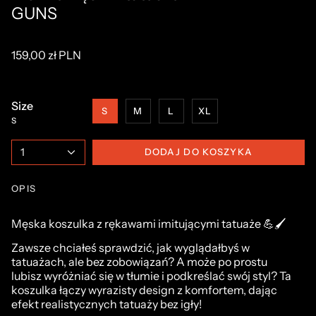
GUNS
159,00 zł PLN
Size
S
M
L
XL
S
1
DODAJ DO KOSZYKA
OPIS
Męska koszulka z rękawami imitującymi tatuaże 💪🖌️
Zawsze chciałeś sprawdzić, jak wyglądałbyś w
tatuażach, ale bez zobowiązań? A może po prostu
lubisz wyróżniać się w tłumie i podkreślać swój styl? Ta
koszulka łączy wyrazisty design z komfortem, dając
efekt realistycznych tatuaży bez igły!