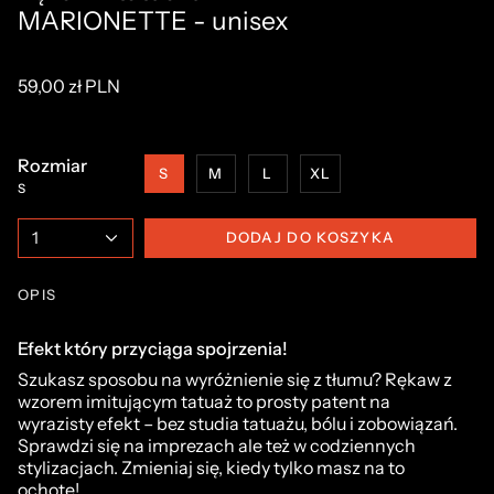
MARIONETTE - unisex
59,00 zł PLN
Rozmiar
S
M
L
XL
S
1
DODAJ DO KOSZYKA
OPIS
Efekt który przyciąga spojrzenia!
Szukasz sposobu na wyróżnienie się z tłumu? Rękaw z
wzorem imitującym tatuaż to prosty patent na
wyrazisty efekt – bez studia tatuażu, bólu i zobowiązań.
Sprawdzi się na imprezach ale też w codziennych
stylizacjach. Zmieniaj się, kiedy tylko masz na to
ochotę!