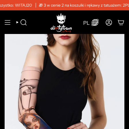
Przejdź
ystko: WITAJ20
🎁 3 w cenie 2 na koszulki i rękawy z tatuażem: 2PLU
do
zawartości
PL
SZUKAJ
KONTO