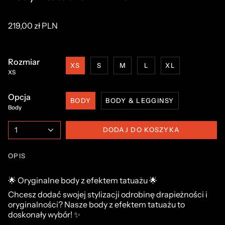
219,00 zł PLN
Rozmiar
XS
S
M
L
XL
XS
Opcja
BODY
BODY & LEGGINSY
Body
1
DODAJ DO KOSZYKA
OPIS
🌟 Oryginalne body z efektem tatuażu 🌟
Chcesz dodać swojej stylizacji odrobinę drapieżności i
oryginalności? Nasze body z efektem tatuażu to
doskonały wybór! ✨