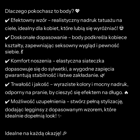
Dlaczego pokochasz to body? 💖
✔️ Efektowny wzór – realistyczny nadruk tatuażu na
ciele, idealny dla kobiet, które lubią się wyróżniać! 💀
✔️ Doskonałe dopasowanie – body podkreśla kobiece
kształty, zapewniając seksowny wygląd i pewność
siebie. 💃
✔️ Komfort noszenia – elastyczna siateczka
dopasowuje się do sylwetki, a wygodne zapięcia
gwarantują stabilność i łatwe zakładanie. 🌿
✔️ Trwałość i jakość – wyraziste kolory i mocny nadruk,
odporny na pranie, by cieszyć się efektem na długo. 🔥
✔️ Możliwość uzupełnienia – stwórz pełną stylizację,
dodając legginsy z dopasowanym wzorem, które
idealnie dopełnią look! ✨
Idealne na każdą okazję! 🎉