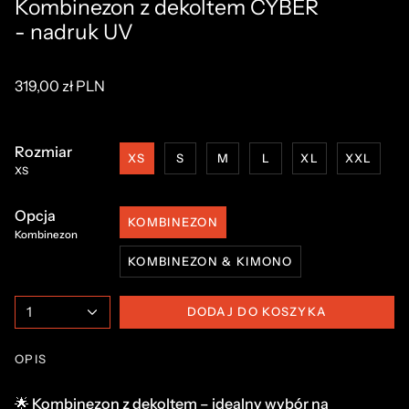
Kombinezon z dekoltem CYBER
- nadruk UV
319,00 zł PLN
Rozmiar
XS
S
M
L
XL
XXL
XS
Opcja
KOMBINEZON
Kombinezon
KOMBINEZON & KIMONO
1
DODAJ DO KOSZYKA
OPIS
🌟
Kombinezon z dekoltem – idealny wybór na