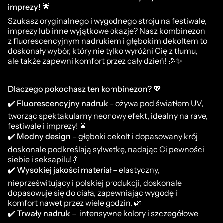
imprezy!
🌟
Szukasz oryginalnego i wygodnego stroju na festiwale,
imprezy lub inne wyjątkowe okazje? Nasz kombinezon
z fluorescencyjnym nadrukiem i głębokim dekoltem to
doskonały wybór, który nie tylko wyróżni Cię z tłumu,
ale także zapewni komfort przez cały dzień! 🎉✨
Dlaczego pokochasz ten kombinezon?
💖
✔️
Fluorescencyjny nadruk
– ożywa pod światłem UV,
tworząc spektakularny neonowy efekt, idealny na rave,
festiwale i imprezy! 🎇
✔️
Modny design
– głęboki dekolt i dopasowany krój
doskonale podkreślają sylwetkę, nadając Ci pewności
siebie i seksapilu! 💃
✔️
Wysokiej jakości materiał
– elastyczny,
nieprześwitujący i polskiej produkcji, doskonale
dopasowuje się do ciała, zapewniając wygodę i
komfort nawet przez wiele godzin.
🌿
✔️
Trwały nadruk
– intensywne kolory i szczegółowe