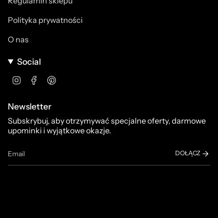
Regulamin sklepu
Polityka prywatności
O nas
Social
Instagram
Facebook
Pinterest
Newsletter
Subskrybuj, aby otrzymywać specjalne oferty, darmowe
upominki i wyjątkowe okazje.
DOŁĄCZ
Ta strona jest chroniona przez hCaptcha i obowiązują na niej
Polityka
prywatności
i
Warunki korzystania z usługi
serwisu hCaptcha.
© Dirrty Town Clothing 2026
Technologia Shopify